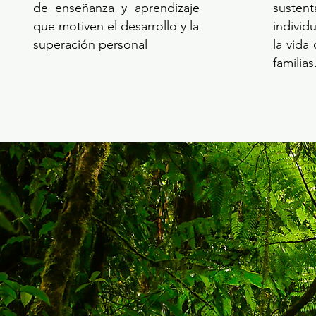
de enseñanza y aprendizaje
sustent
que motiven el desarrollo y la
individ
superación personal
la vida
familias
"De ACCION