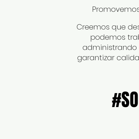
Promovemos la
Creemos que des
podemos tra
administrando e
garantizar calid
#SO
#SO