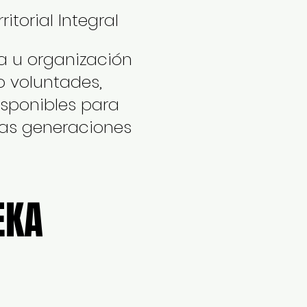
itorial Integral
a u organización
voluntades,
isponibles para
las generaciones
EKA
EKA