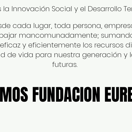
 Innovación Social y el Desarrollo Terr
de cada lugar, toda persona, empres
bajar mancomunadamente; sumando 
ficaz y eficientemente los recursos d
ad de vida para nuestra generación y 
futuras.
MOS FUNDACION EUR
MOS FUNDACION EUR