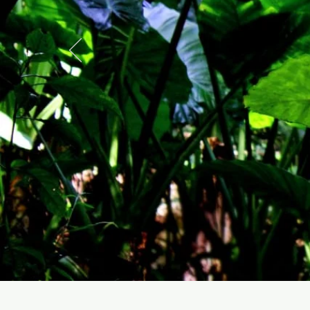
restaura
protecci
biodiver
en áreas
y periur