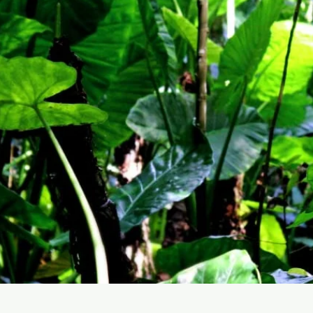
ción y
ón de la
sidad
 urbanas
banas