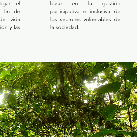
igar el
base en la gestión
a fin de
participativa e inclusiva de
 de vida
los sectores vulnerables de
ión y las
la sociedad.
.
las GRANDES"