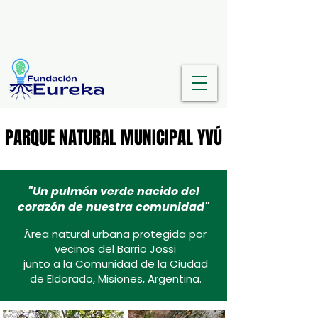
PARQUE NATURAL MUNICIPAL YVÚ
PARQUE NATURAL MUNICIPAL YVÚ
"Un pulmón verde nacido del
corazón de nuestra comunidad"
Área natural urbana protegida por
vecinos del Barrio Jossi
junto a la Comunidad de la Ciudad
de Eldorado, Misiones, Argentina.