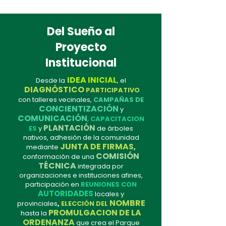
Del Sueño al
Proyecto
Institucional
IDEA
INICIAL
Desde la
, el
DIAGNÓSTICO
PARTICIPATIVO
con talleres vecinales,
CAMPAÑAS DE
CONCIENTIZACIÓN
y
COMUNICACIÓN
,
CAPACITACION
PLANTACIÓN
ES
y
de árboles
nativos, adhesión de la comunidad
JUNTA DE FIRMAS
mediante
,
COMISIÓN
conformación de una
TÉCNICA
integrada por
organizaciones e instituciones afines,
participación en
REUNIONES CON
AUTORIDADES
locales y
NOMBRE
provinciales
,
ELECCIÓN DEL
PROMULGACION DE LA
hasta la
ORDENANZA
que crea el Parque